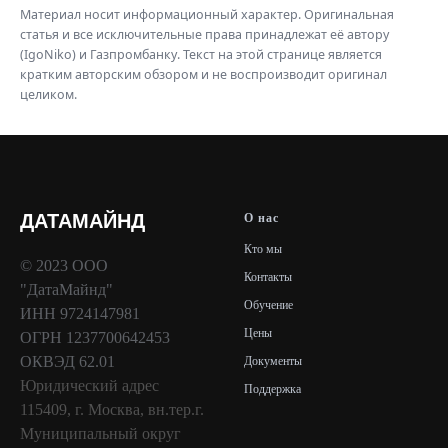
Материал носит информационный характер. Оригинальная
статья и все исключительные права принадлежат её автору
(IgoNiko) и Газпромбанку. Текст на этой странице является
кратким авторским обзором и не воспроизводит оригинал
целиком.
ДАТАМАЙНД
О нас
Кто мы
© 2023 ООО
Контакты
"ДатаМайнд"
Обучение
ИНН
9724147981
Цены
ОГРН
1237700642453
ОКВЭД 62.01
Документы
Юридический адрес
Поддержка
115409, г. Москва, вн.тер.г.
Муниципальный округ