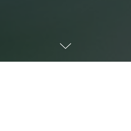
опубликована в корпоративном блоге Газпромбанка на Habr. Все п
т автору и правообладателю. Ниже — краткий авторский обзор; по
ров на уровне БД закрывать задачи администрирова
интерфейсом Sigla Vision.