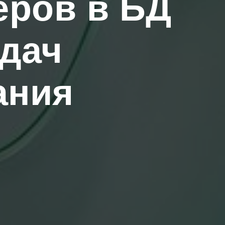
еров в БД
адач
ания