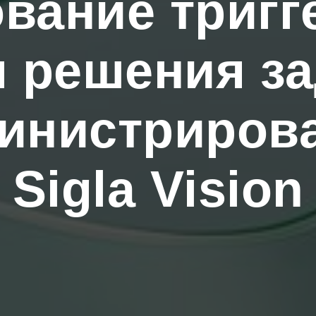
вание тригг
 решения з
инистриров
Sigla Vision