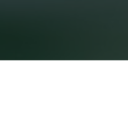
Источник:
статья 
↗
текст принадлежа
на Habr
.
Как с помощью тригге
не решаются штатным 