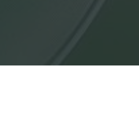
рава на оригинальный
лный материал доступен
ния, которые