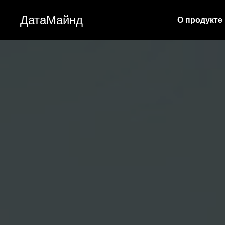
ДатаМайнд
О продукте